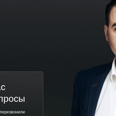
ас
просы
 перезвонили