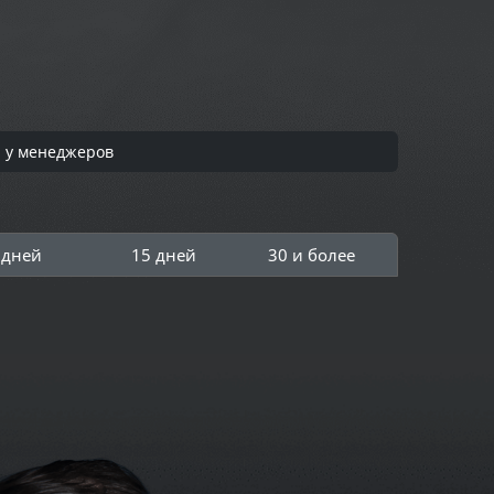
я у менеджеров
 дней
15 дней
30 и более