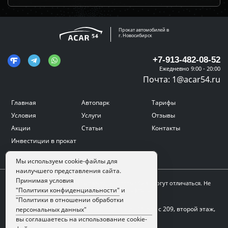
Прокат автомобилей в
г. Новосибирск
+7-913-482-08-52
Ежедневно 9:00 - 20:00
Почта:
1@acar54.ru
Главная
Автопарк
Тарифы
Условия
Услуги
Отзывы
Акции
Статьи
Контакты
Инвестиции в прокат
Мы используем cookie-файлы для
наилучшего представления сайта.
Принимая условия
Цвет, внешний вид и комплектация автомобиля могут отличаться. Не
"Политики конфиденциальности"
и
является публичной офертой.
"Политики в отношении обработки
Адрес:
г. Новосибирск, ул. Писарева, д. 73, офис 209, второй этаж,
персональных данных"
домофон 8
вы соглашаетесь на использование cookie-