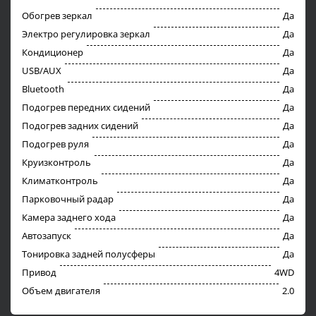
Обогрев зеркал
Да
Электро регулировка зеркал
Да
Кондиционер
Да
USB/AUX
Да
Bluetooth
Да
Подогрев передних сидений
Да
Подогрев задних сидений
Да
Подогрев руля
Да
Круизконтроль
Да
Климатконтроль
Да
Парковочный радар
Да
Камера заднего хода
Да
Автозапуск
Да
Тонировка задней полусферы
Да
Привод
4WD
Объем двигателя
2.0