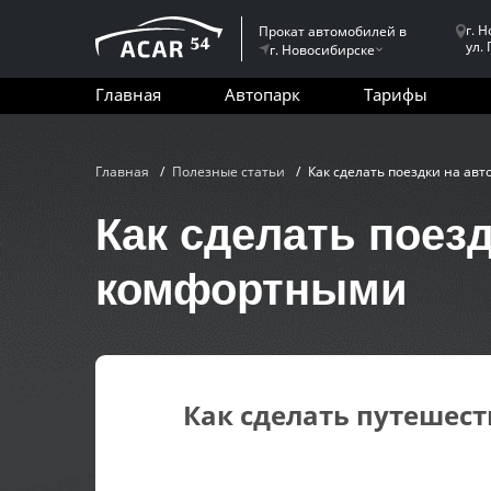
г. 
Прокат автомобилей в
ул.
г. Новосибирске
Главная
Автопарк
Тарифы
Главная
Полезные статьи
Как сделать поездки на ав
Как сделать поез
комфортными
Как сделать путешес