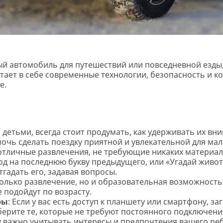
ый автомобиль для путешествий или повседневной езды
тает в себе современные технологии, безопасность и ко
е.
детьми, всегда стоит продумать, как удерживать их вни
мочь сделать поездку приятной и увлекательной для ма
 отличные развлечения, не требующие никаких материал
од на последнюю букву предыдущего, или «Угадай живот
гадать его, задавая вопросы.
 только развлечение, но и образовательная возможность
 подойдут по возрасту.
ры
: Если у вас есть доступ к планшету или смартфону, за
рите те, которые не требуют постоянного подключения
у важно учитывать интересы и предпочтения вашего ре