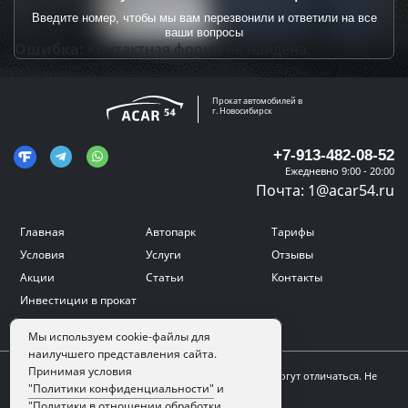
Введите номер, чтобы мы вам перезвонили и ответили на все
ваши вопросы
Ошибка:
Контактная форма не найдена.
Прокат автомобилей в
г. Новосибирск
+7-913-482-08-52
Ежедневно 9:00 - 20:00
Почта:
1@acar54.ru
Главная
Автопарк
Тарифы
Условия
Услуги
Отзывы
Акции
Статьи
Контакты
Инвестиции в прокат
Мы используем cookie-файлы для
наилучшего представления сайта.
Принимая условия
Цвет, внешний вид и комплектация автомобиля могут отличаться. Не
является публичной офертой.
"Политики конфиденциальности"
и
"Политики в отношении обработки