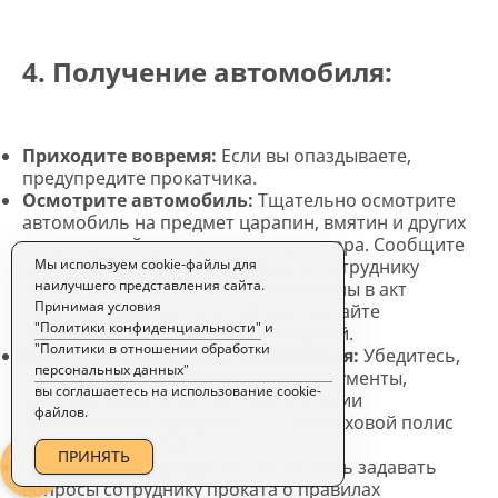
4. Получение автомобиля:
Приходите вовремя:
Если вы опаздываете,
предупредите прокатчика.
Осмотрите автомобиль:
Тщательно осмотрите
автомобиль на предмет царапин, вмятин и других
повреждений до подписания договора. Сообщите
о любых обнаруженных дефектах сотруднику
Мы используем cookie-файлы для
наилучшего представления сайта.
проката и убедитесь, что они внесены в акт
Принимая условия
приема-передачи автомобиля. Сделайте
"Политики конфиденциальности"
и
фотографии или видео повреждений.
"Политики в отношении обработки
Проверьте документы автомобиля:
Убедитесь,
персональных данных"
что у вас есть все необходимые документы,
вы соглашаетесь на использование cookie-
включая свидетельство о регистрации
файлов.
транспортного средства (СТС) и страховой полис
(ОСАГО или КАСКО).
ПРИНЯТЬ
Задавайте вопросы:
Не стесняйтесь задавать
вопросы сотруднику проката о правилах